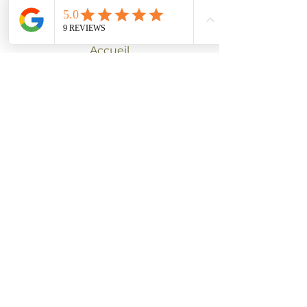
Menu
Accueil
Qui suis-je ?
Mes services
Mes réalisations
Contact
Me contacter
Tél :
06 45 46 97 26
contact@florencetheil.com
© 2023 Site réalisé par Florence Theil
Conseil communication et